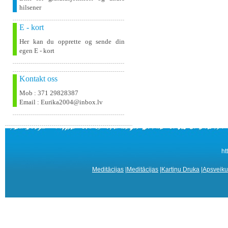
hilsener
E - kort
Her kan du opprette og sende din
egen E - kort
Kontakt oss
Mob : 371 29828387
Email : Eurika2004@inbox.lv
ht
Meditācijas
|
Meditācijas
|
Kartiņu Druka
|
Apsveiku