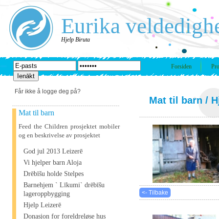
Eurika veldedigh
Hjelp Biruta
Forsiden
Pro
Får ikke å logge deg på?
Mat til barn
/ H
Mat til barn
Feed the Children prosjektet mobiler
og en beskrivelse av prosjektet
God jul 2013 Leizerē
Vi hjelper barn Aloja
Drēbīšu holde Stelpes
Barnehjem ` Līkumi` drēbīšu
<- Tilbake
lageroppbygging
Hjelp Leizerē
Donasjon for foreldreløse hus