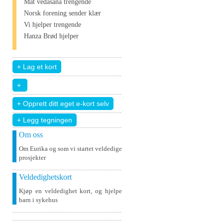
Mat vedāšana trengende
Norsk forening sender klær
Vi hjelper trengende
Hanza Brød hjelper
+ Legg tegningen
Om oss
Om Eurika og som vi startet veldedige
prosjekter
Veldedighetskort
Kjøp en veldedighet kort, og hjelpe
barn i sykehus