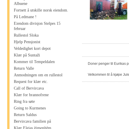
Albuene
Fortsett å utskille norsk eiendom.
På Ledmane !
Eiendom divisjon Stelpes 15
februar
Rullestol Sloka
Hjelp Pensjonist
Veldedighet kort depot
Klær på Suntaži
Kommer til Tempeldalen
Doner penger til Eurikas 
Return Valle
Velkommen til å kjøpe Jule
Anmodningen om en rullestol
Request for klær etc.
Call of Bervircava
Klær for brannofrene
Ring fra søte
Going to Kurmenes
Return Saldus
Bervircava familien på
Klær Elejas ģimenītēm