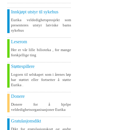
Innkjøpt utstyr til sykehus
Eurika veldedighetsprosjekt som
presenteres utstyr latviske barns
sykehus
Leserom
Her er vår lille bilioteka , for mange
forskjellige ting
Støttespillere
Logoen til selskapet som i årenes løp
har støttet eller fortsetter å støtte
Eurika .
Donere
Donere for å hjelpe
veldedighetsorganisasjoner Eurika
Gratulasjonsdikt
Dikt for gratulasjonskort og andre