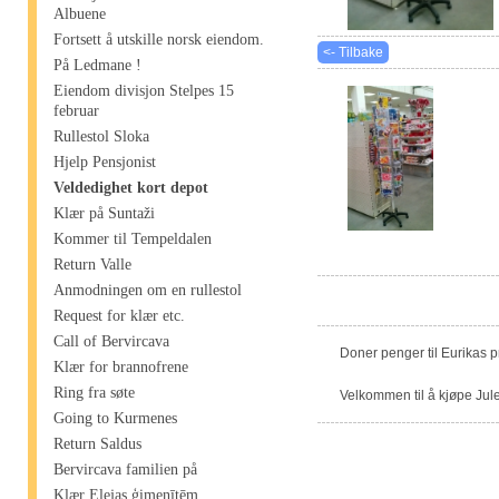
Albuene
Fortsett å utskille norsk eiendom.
<- Tilbake
På Ledmane !
Eiendom divisjon Stelpes 15
februar
Rullestol Sloka
Hjelp Pensjonist
Veldedighet kort depot
Klær på Suntaži
Kommer til Tempeldalen
Return Valle
Anmodningen om en rullestol
Request for klær etc.
Call of Bervircava
Doner penger til Eurikas 
Klær for brannofrene
Ring fra søte
Velkommen til å kjøpe Jule
Going to Kurmenes
Return Saldus
Bervircava familien på
Klær Elejas ģimenītēm