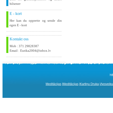
hilsener
E - kort
Her kan du opprette og sende din
egen E - kort
Kontakt oss
Mob : 371 29828387
Email : Eurika2004@inbox.lv
ht
Meditācijas
|
Meditācijas
|
Kartiņu Druka
|
Apsveiku