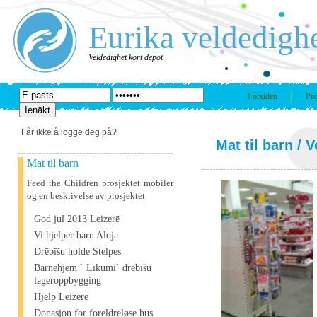
Eurika veldedigh
Veldedighet kort depot
Forsiden
Pro
Får ikke å logge deg på?
Mat til barn
/ V
Mat til barn
Feed the Children prosjektet mobiler
og en beskrivelse av prosjektet
God jul 2013 Leizerē
Vi hjelper barn Aloja
Drēbīšu holde Stelpes
Barnehjem ` Līkumi` drēbīšu
lageroppbygging
Hjelp Leizerē
Donasjon for foreldreløse hus