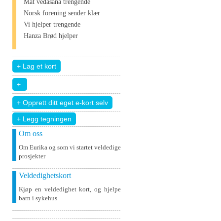
Mat vedāšana trengende
Norsk forening sender klær
Vi hjelper trengende
Hanza Brød hjelper
+ Legg tegningen
Om oss
Om Eurika og som vi startet veldedige
prosjekter
Veldedighetskort
Kjøp en veldedighet kort, og hjelpe
barn i sykehus