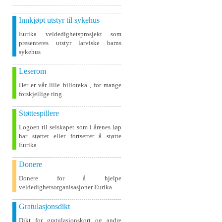
Innkjøpt utstyr til sykehus
Eurika veldedighetsprosjekt som
presenteres utstyr latviske barns
sykehus
Leserom
Her er vår lille bilioteka , for mange
forskjellige ting
Støttespillere
Logoen til selskapet som i årenes løp
har støttet eller fortsetter å støtte
Eurika .
Donere
Donere for å hjelpe
veldedighetsorganisasjoner Eurika
Gratulasjonsdikt
Dikt for gratulasjonskort og andre