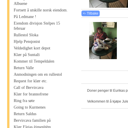
Albuene
Fortsett å utskille norsk eiendom.
<- Tilbake
På Ledmane !
Eiendom divisjon Stelpes 15
februar
Rullestol Sloka
Hjelp Pensjonist
Veldedighet kort depot
Klær på Suntaži
Kommer til Tempeldalen
Return Valle
Anmodningen om en rullestol
Request for klær etc.
Call of Bervircava
Doner penger til Eurikas 
Klær for brannofrene
Ring fra søte
Velkommen til å kjøpe Jule
Going to Kurmenes
Return Saldus
Bervircava familien på
Klær Elejas ģimenītēm