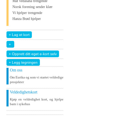
Mat vedāšana trengende
Norsk forening sender klær
Vi hjelper trengende
Hanza Brød hjelper
+ Legg tegningen
Om oss
Om Eurika og som vi startet veldedige
prosjekter
Veldedighetskort
Kjøp en veldedighet kort, og hjelpe
barn i sykehus