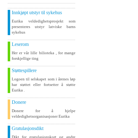
Innkjøpt utstyr til sykehus
Eurika veldedighetsprosjekt som
presenteres utstyr latviske barns
sykehus
Leserom
Her er vår lille bilioteka , for mange
forskjellige ting
Støttespillere
Logoen til selskapet som i årenes løp
har støttet eller fortsetter å støtte
Eurika .
Donere
Donere for å hjelpe
veldedighetsorganisasjoner Eurika
Gratulasjonsdikt
Dikt for gratulasjonskort og andre