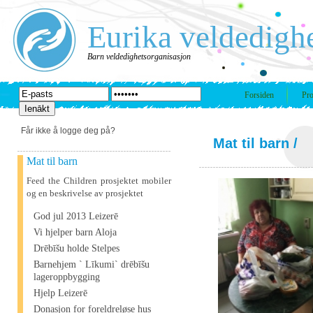
Eurika veldedigh
Barn veldedighetsorganisasjon
Forsiden
Pro
Får ikke å logge deg på?
Mat til barn
/
Mat til barn
Feed the Children prosjektet mobiler
og en beskrivelse av prosjektet
God jul 2013 Leizerē
Vi hjelper barn Aloja
Drēbīšu holde Stelpes
Barnehjem ` Līkumi` drēbīšu
lageroppbygging
Hjelp Leizerē
Donasjon for foreldreløse hus