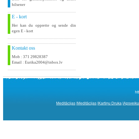
hilsener
E - kort
Her kan du opprette og sende din
egen E - kort
Kontakt oss
Mob : 371 29828387
Email : Eurika2004@inbox.lv
ht
Meditācijas
|
Meditācijas
|
Kartiņu Druka
|
Apsveiku