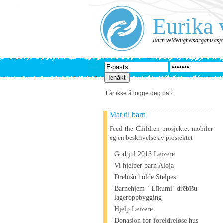
Eurika 
Barn veldedighetsorganisasj
Får ikke å logge deg på?
Mat til barn
Feed the Children prosjektet mobiler
og en beskrivelse av prosjektet
God jul 2013 Leizerē
Vi hjelper barn Aloja
Drēbīšu holde Stelpes
Barnehjem ` Līkumi` drēbīšu
lageroppbygging
Hjelp Leizerē
Donasjon for foreldreløse hus