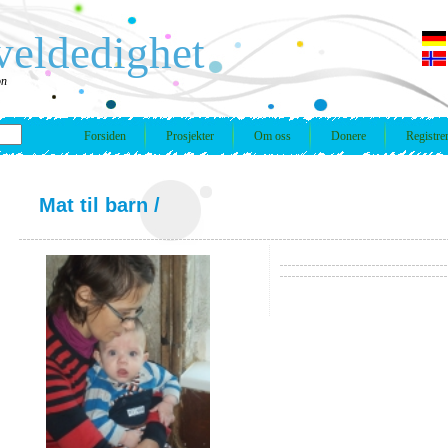
veldedighet
on
Forsiden
Prosjekter
Om oss
Donere
Registre
Mat til barn
/