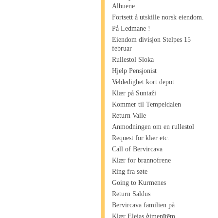
Albuene
Fortsett å utskille norsk eiendom.
På Ledmane !
Eiendom divisjon Stelpes 15
februar
Rullestol Sloka
Hjelp Pensjonist
Veldedighet kort depot
Klær på Suntaži
Kommer til Tempeldalen
Return Valle
Anmodningen om en rullestol
Request for klær etc.
Call of Bervircava
Klær for brannofrene
Ring fra søte
Going to Kurmenes
Return Saldus
Bervircava familien på
Klær Elejas ģimenītēm