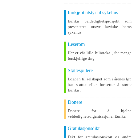
Innkjøpt utstyr til sykehus
Eurika veldedighetsprosjekt som
presenteres utstyr latviske barns
sykehus
Leserom
Her er vår lille bilioteka , for mange
forskjellige ting
Støttespillere
Logoen til selskapet som i årenes løp
har støttet eller fortsetter å støtte
Eurika .
Donere
Donere for å hjelpe
veldedighetsorganisasjoner Eurika
Gratulasjonsdikt
Dikt for gratulasjonskort og andre