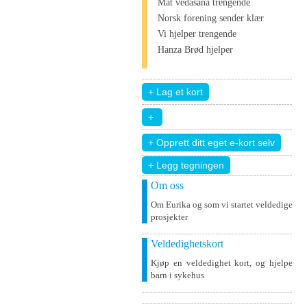
Mat vedāšana trengende
Norsk forening sender klær
Vi hjelper trengende
Hanza Brød hjelper
+ Legg tegningen
Om oss
Om Eurika og som vi startet veldedige
prosjekter
Veldedighetskort
Kjøp en veldedighet kort, og hjelpe
barn i sykehus