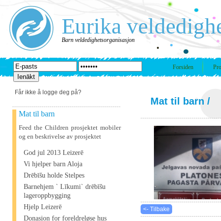
Eurika veldedigh
Barn veldedighetsorganisasjon
Forsiden
Pro
Får ikke å logge deg på?
Mat til barn
/
Mat til barn
Feed the Children prosjektet mobiler
og en beskrivelse av prosjektet
God jul 2013 Leizerē
Vi hjelper barn Aloja
Drēbīšu holde Stelpes
Barnehjem ` Līkumi` drēbīšu
lageroppbygging
Hjelp Leizerē
<- Tilbake
Donasjon for foreldreløse hus