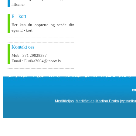
hilsener
E - kort
Her kan du opprette og sende din
egen E - kort
Kontakt oss
Mob : 371 29828387
Email : Eurika2004@inbox.lv
ht
Meditācijas
|
Meditācijas
|
Kartiņu Druka
|
Apsveiku