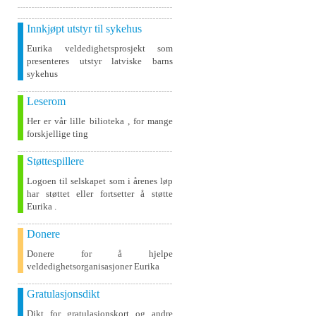
Innkjøpt utstyr til sykehus
Eurika veldedighetsprosjekt som
presenteres utstyr latviske barns
sykehus
Leserom
Her er vår lille bilioteka , for mange
forskjellige ting
Støttespillere
Logoen til selskapet som i årenes løp
har støttet eller fortsetter å støtte
Eurika .
Donere
Donere for å hjelpe
veldedighetsorganisasjoner Eurika
Gratulasjonsdikt
Dikt for gratulasjonskort og andre