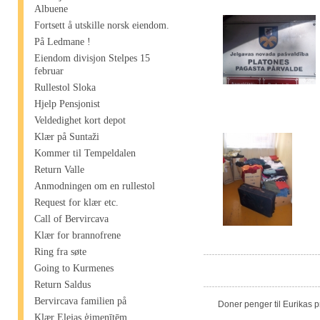
Albuene
Fortsett å utskille norsk eiendom.
På Ledmane !
Eiendom divisjon Stelpes 15
februar
Rullestol Sloka
Hjelp Pensjonist
Veldedighet kort depot
Klær på Suntaži
Kommer til Tempeldalen
Return Valle
Anmodningen om en rullestol
Request for klær etc.
Call of Bervircava
Klær for brannofrene
Ring fra søte
Going to Kurmenes
Return Saldus
Bervircava familien på
Doner penger til Eurikas 
Klær Elejas ģimenītēm