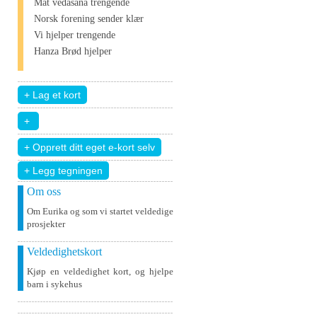
Mat vedāšana trengende
Norsk forening sender klær
Vi hjelper trengende
Hanza Brød hjelper
+ Legg tegningen
Om oss
Om Eurika og som vi startet veldedige
prosjekter
Veldedighetskort
Kjøp en veldedighet kort, og hjelpe
barn i sykehus