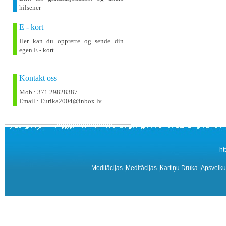
hilsener
E - kort
Her kan du opprette og sende din
egen E - kort
Kontakt oss
Mob : 371 29828387
Email : Eurika2004@inbox.lv
ht
Meditācijas
|
Meditācijas
|
Kartiņu Druka
|
Apsveiku