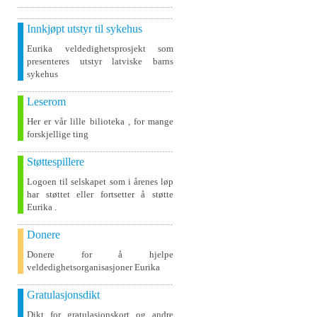
Innkjøpt utstyr til sykehus
Eurika veldedighetsprosjekt som
presenteres utstyr latviske barns
sykehus
Leserom
Her er vår lille bilioteka , for mange
forskjellige ting
Støttespillere
Logoen til selskapet som i årenes løp
har støttet eller fortsetter å støtte
Eurika .
Donere
Donere for å hjelpe
veldedighetsorganisasjoner Eurika
Gratulasjonsdikt
Dikt for gratulasjonskort og andre