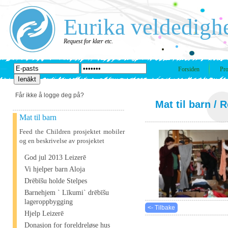
Eurika veldedigh
Request for klær etc.
Forsiden
Pro
Får ikke å logge deg på?
Mat til barn
/ R
Mat til barn
Feed the Children prosjektet mobiler
og en beskrivelse av prosjektet
God jul 2013 Leizerē
Vi hjelper barn Aloja
Drēbīšu holde Stelpes
Barnehjem ` Līkumi` drēbīšu
lageroppbygging
<- Tilbake
Hjelp Leizerē
Donasjon for foreldreløse hus