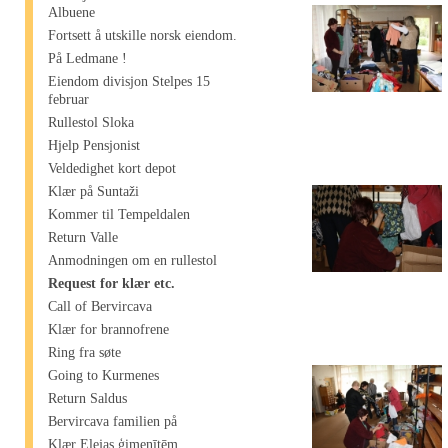
Albuene
Fortsett å utskille norsk eiendom.
På Ledmane !
Eiendom divisjon Stelpes 15
februar
Rullestol Sloka
Hjelp Pensjonist
Veldedighet kort depot
Klær på Suntaži
Kommer til Tempeldalen
Return Valle
Anmodningen om en rullestol
Request for klær etc.
Call of Bervircava
Klær for brannofrene
Ring fra søte
Going to Kurmenes
Return Saldus
Bervircava familien på
Klær Elejas ģimenītēm