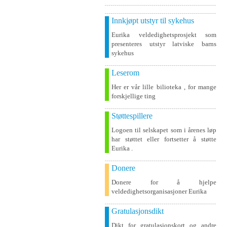
Innkjøpt utstyr til sykehus
Eurika veldedighetsprosjekt som
presenteres utstyr latviske barns
sykehus
Leserom
Her er vår lille bilioteka , for mange
forskjellige ting
Støttespillere
Logoen til selskapet som i årenes løp
har støttet eller fortsetter å støtte
Eurika .
Donere
Donere for å hjelpe
veldedighetsorganisasjoner Eurika
Gratulasjonsdikt
Dikt for gratulasjonskort og andre