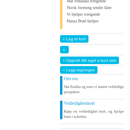
Mat vedāšana trengende
Norsk forening sender klær
Vi hjelper trengende
Hanza Brød hjelper
+ Legg tegningen
Om oss
Om Eurika og som vi startet veldedige
prosjekter
Veldedighetskort
Kjøp en veldedighet kort, og hjelpe
barn i sykehus