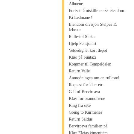
Albuene
Fortsett å utskille norsk eiendom.
På Ledmane !
Eiendom divisjon Stelpes 15
februar
Rullestol Sloka
Hjelp Pensjonist
Veldedighet kort depot
Klær på Suntaži
Kommer til Tempeldalen
Return Valle
Anmodningen om en rullestol
Request for klær etc.
Call of Bervircava
Klær for brannofrene
Ring fra søte
Going to Kurmenes
Return Saldus
Bervircava familien på
Klær Elejas ģimenītēm