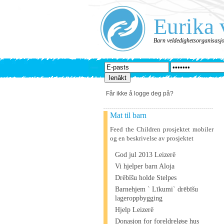
Eurika 
Barn veldedighetsorganisasj
Får ikke å logge deg på?
Mat til barn
Feed the Children prosjektet mobiler
og en beskrivelse av prosjektet
God jul 2013 Leizerē
Vi hjelper barn Aloja
Drēbīšu holde Stelpes
Barnehjem ` Līkumi` drēbīšu
lageroppbygging
Hjelp Leizerē
Donasjon for foreldreløse hus