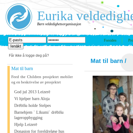
Eurika veldedigh
Barn veldedighetsorganisasjon
Forsiden
Pro
Får ikke å logge deg på?
Mat til barn
/
Mat til barn
Feed the Children prosjektet mobiler
og en beskrivelse av prosjektet
God jul 2013 Leizerē
Vi hjelper barn Aloja
Drēbīšu holde Stelpes
Barnehjem ` Līkumi` drēbīšu
lageroppbygging
Hjelp Leizerē
Donasjon for foreldreløse hus