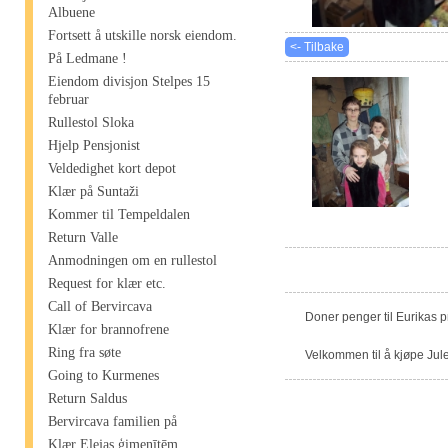
Albuene
Fortsett å utskille norsk eiendom.
<- Tilbake
På Ledmane !
Eiendom divisjon Stelpes 15
februar
Rullestol Sloka
Hjelp Pensjonist
Veldedighet kort depot
Klær på Suntaži
Kommer til Tempeldalen
Return Valle
Anmodningen om en rullestol
Request for klær etc.
Call of Bervircava
Doner penger til Eurikas 
Klær for brannofrene
Ring fra søte
Velkommen til å kjøpe Jule
Going to Kurmenes
Return Saldus
Bervircava familien på
Klær Elejas ģimenītēm