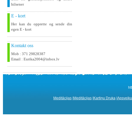
hilsener
E - kort
Her kan du opprette og sende din
egen E - kort
Kontakt oss
Mob : 371 29828387
Email : Eurika2004@inbox.lv
ht
Meditācijas
|
Meditācijas
|
Kartiņu Druka
|
Apsveiku