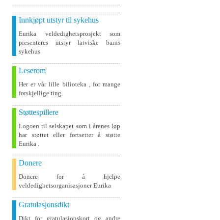
Innkjøpt utstyr til sykehus
Eurika veldedighetsprosjekt som
presenteres utstyr latviske barns
sykehus
Leserom
Her er vår lille bilioteka , for mange
forskjellige ting
Støttespillere
Logoen til selskapet som i årenes løp
har støttet eller fortsetter å støtte
Eurika .
Donere
Donere for å hjelpe
veldedighetsorganisasjoner Eurika
Gratulasjonsdikt
Dikt for gratulasjonskort og andre