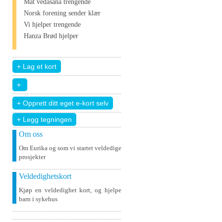
Mat vedāšana trengende
Norsk forening sender klær
Vi hjelper trengende
Hanza Brød hjelper
+ Legg tegningen
Om oss
Om Eurika og som vi startet veldedige
prosjekter
Veldedighetskort
Kjøp en veldedighet kort, og hjelpe
barn i sykehus