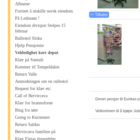
Albuene
Fortsett å utskille norsk eiendom.
<- Tilbake
På Ledmane !
Eiendom divisjon Stelpes 15
februar
Rullestol Sloka
Hjelp Pensjonist
Veldedighet kort depot
Klær på Suntaži
Kommer til Tempeldalen
Return Valle
Anmodningen om en rullestol
Request for klær etc.
Call of Bervircava
Doner penger til Eurikas 
Klær for brannofrene
Ring fra søte
Velkommen til å kjøpe Jule
Going to Kurmenes
Return Saldus
Bervircava familien på
Klær Elejas ģimenītēm