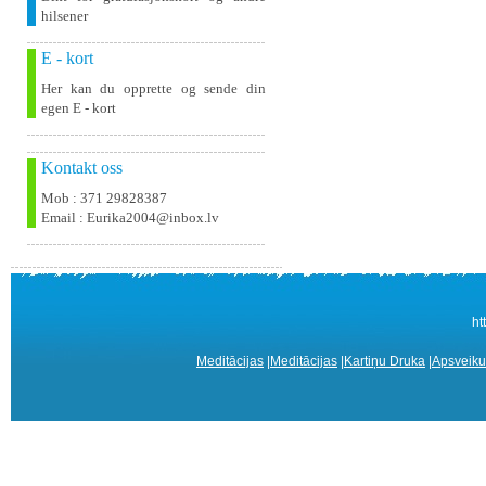
hilsener
E - kort
Her kan du opprette og sende din
egen E - kort
Kontakt oss
Mob : 371 29828387
Email : Eurika2004@inbox.lv
ht
Meditācijas
|
Meditācijas
|
Kartiņu Druka
|
Apsveiku