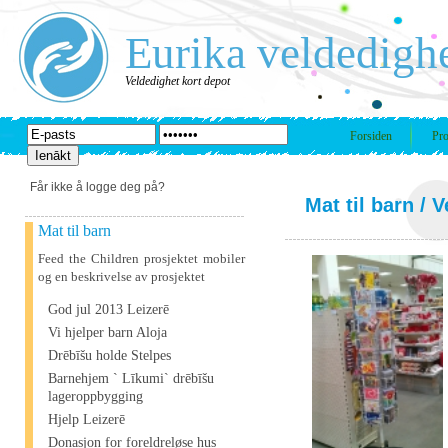
Eurika veldedigh
Veldedighet kort depot
Forsiden
Pro
Får ikke å logge deg på?
Mat til barn
/ V
Mat til barn
Feed the Children prosjektet mobiler
og en beskrivelse av prosjektet
God jul 2013 Leizerē
Vi hjelper barn Aloja
Drēbīšu holde Stelpes
Barnehjem ` Līkumi` drēbīšu
lageroppbygging
Hjelp Leizerē
Donasjon for foreldreløse hus