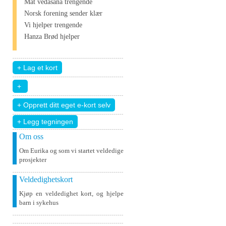
Mat vedāšana trengende
Norsk forening sender klær
Vi hjelper trengende
Hanza Brød hjelper
+ Legg tegningen
Om oss
Om Eurika og som vi startet veldedige
prosjekter
Veldedighetskort
Kjøp en veldedighet kort, og hjelpe
barn i sykehus