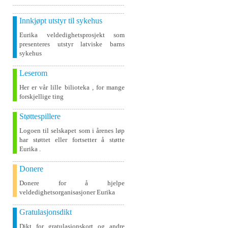
Innkjøpt utstyr til sykehus
Eurika veldedighetsprosjekt som
presenteres utstyr latviske barns
sykehus
Leserom
Her er vår lille bilioteka , for mange
forskjellige ting
Støttespillere
Logoen til selskapet som i årenes løp
har støttet eller fortsetter å støtte
Eurika .
Donere
Donere for å hjelpe
veldedighetsorganisasjoner Eurika
Gratulasjonsdikt
Dikt for gratulasjonskort og andre